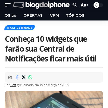
Aa
iOS 26
OFERTAS
VPN
TÓPICOS
DICAS DE IPHONE
Conheça 10 widgets que
farão sua Central de
Notificações ficar mais útil
Por
iLex
Publicado em 19 de março de 2015