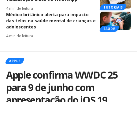
TUTORIAIS
4 min de leitura
Médico britânico alerta para impacto
das telas na saúde mental de crianças e
adolescentes
SAÚDE
4 min de leitura
APPLE
Apple confirma WWDC 25
para 9 de junho com
apresentação do iOS 19
Por
Kiko Martins
Publicado em 25 de março de 2025