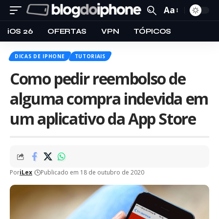
Aa
iOS 26
OFERTAS
VPN
TÓPICOS
DICAS DE IPHONE
TUTORIAIS
Como pedir reembolso de
alguma compra indevida em
um aplicativo da App Store
Por
iLex
Publicado em 18 de outubro de 2020