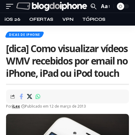
Aa
iOS 26
OFERTAS
VPN
TÓPICOS
DICAS DE IPHONE
[dica] Como visualizar vídeos
WMV recebidos por email no
iPhone, iPad ou iPod touch
Por
iLex
Publicado em 12 de março de 2013