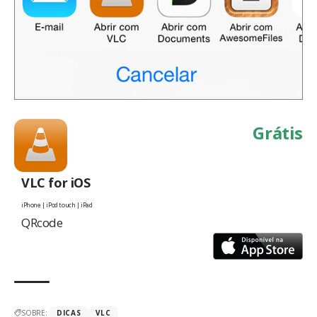
Grátis
VLC for iOS
iPhone | iPod touch | iPad
QRcode
SOBRE:
DICAS
VLC