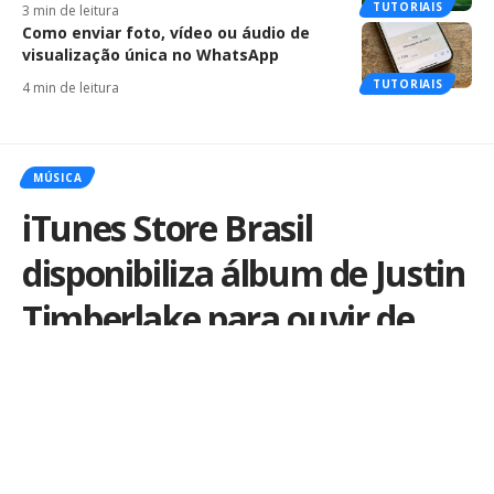
TUTORIAIS
3 min de leitura
Como enviar foto, vídeo ou áudio de
visualização única no WhatsApp
TUTORIAIS
4 min de leitura
MÚSICA
iTunes Store Brasil
disponibiliza álbum de Justin
Timberlake para ouvir de
graça
Por
iLex
Publicado em 12 de março de 2013