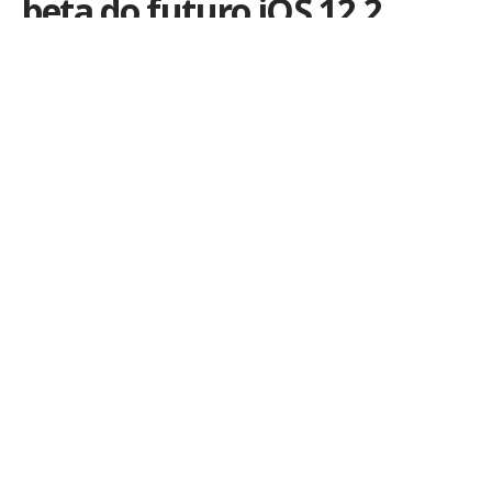
beta do futuro iOS 12.2
Por
iLex
Publicado em 24 de janeiro de 2019
A Apple liberou na tarde desta quinta-feira a
primeira versão de testes do futuro
iOS 12.2
, que
provavelmente será lançado em março, junto com