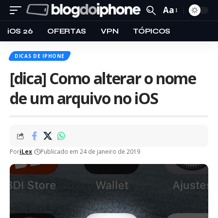
Aa
iOS 26
OFERTAS
VPN
TÓPICOS
DICAS DE IPHONE
[dica] Como alterar o nome
de um arquivo no iOS
Por
iLex
Publicado em 24 de janeiro de 2019