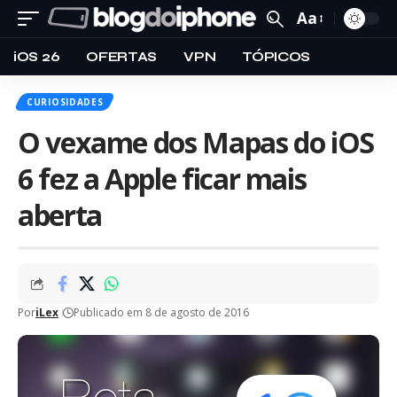
Aa
iOS 26
OFERTAS
VPN
TÓPICOS
CURIOSIDADES
O vexame dos Mapas do iOS
6 fez a Apple ficar mais
aberta
Por
iLex
Publicado em 8 de agosto de 2016