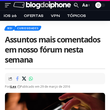
Aa
iOS 26
OFERTAS
VPN
TÓPICOS
BDI
CURIOSIDADES
Assuntos mais comentados
em nosso fórum nesta
semana
Por
iLex
Publicado em 29 de março de 2016