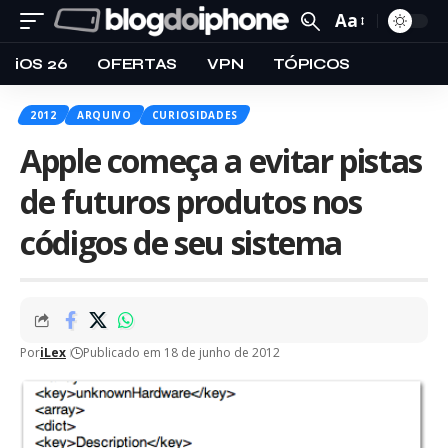
Aa
iOS 26
OFERTAS
VPN
TÓPICOS
2012
ARQUIVO
CURIOSIDADES
Apple começa a evitar pistas
de futuros produtos nos
códigos de seu sistema
Por
iLex
Publicado em 18 de junho de 2012