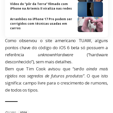
Vídeo do “pôr da Terra” filmado com
iPhone na Artemis II viraliza nas redes
Arranhões no iPhone 17 Pro podem ser
corrigidos com técnicas usadas em
carros
Como observou o site americano TUAW, alguns
pontos chave do código do iOS 6 beta só possuem a
referência
unknownHardware
(“hardware
desconhecido”), sem mais detalhes.
Bem que
Tim Cook avisou
que “
serão ainda mais
rígidos nos segredos de futuros produtos”
. O que isto
significa: campo livre para o crescimento de rumores,
de todos os tipos.
SOBRE:
IOS6