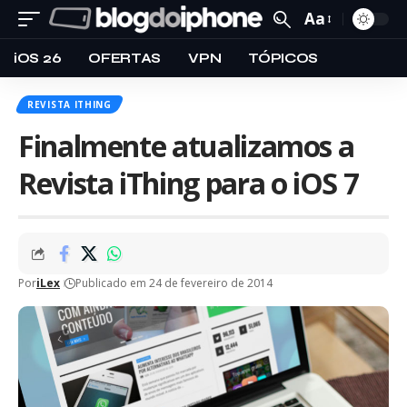
Aa
iOS 26
OFERTAS
VPN
TÓPICOS
REVISTA ITHING
Finalmente atualizamos a
Revista iThing para o iOS 7
Por
iLex
Publicado em 24 de fevereiro de 2014