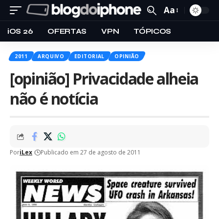
Aa
iOS 26
OFERTAS
VPN
TÓPICOS
2011
ARQUIVO
EDITORIAL
OPINIÃO
[opinião] Privacidade alheia
não é notícia
Por
iLex
Publicado em 27 de agosto de 2011