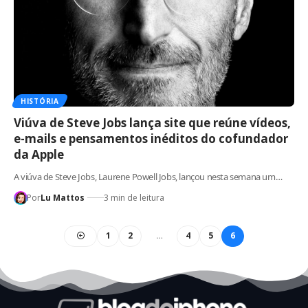
HISTÓRIA
Viúva de Steve Jobs lança site que reúne vídeos,
e-mails e pensamentos inéditos do cofundador
da Apple
A viúva de Steve Jobs, Laurene Powell Jobs, lançou nesta semana um…
Por
Lu Mattos
3 min de leitura
1
2
…
4
5
6