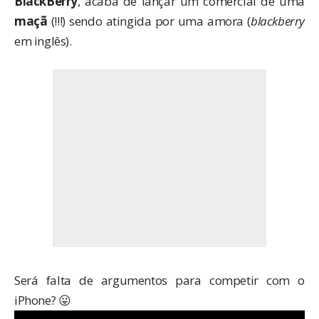
BlackBerry
, acaba de lançar um comercial de uma
maçã
(!!!) sendo atingida por uma amora (
blackberry
em inglês).
Será falta de argumentos para competir com o
iPhone? 😛