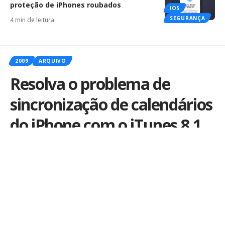
proteção de iPhones roubados
IOS
SEGURANÇA
4 min de leitura
2009
ARQUIVO
Resolva o problema de
sincronização de calendários
do iPhone com o iTunes 8.1
Por
iLex
Publicado em 26 de março de 2009
Vários usuários estão reclamando de um problema
de sincronização dos calendários do iPhone (e iPod