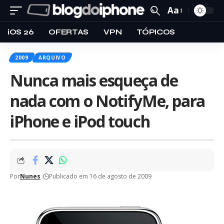
Aa
iOS 26
OFERTAS
VPN
TÓPICOS
2009
ARQUIVO
Nunca mais esqueça de
nada com o NotifyMe, para
iPhone e iPod touch
Por
Nunes
Publicado em 16 de agosto de 2009