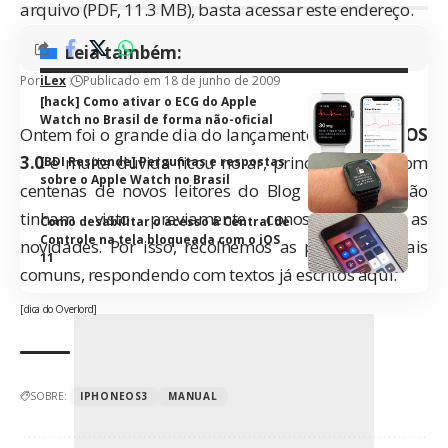
arquivo (PDF, 11.3 MB), basta acessar
este endereço
.
Leia também:
Por
iLex
Publicado em 18 de junho de 2009
[hack] Como ativar o ECG do Apple
Watch no Brasil de forma não-oficial
Ontem foi o grande dia do lançamento do
iPhone OS
3.0
e muita dúvida ficou no ar, principalmente com
[BDI Responde] Perguntas e respostas
sobre o Apple Watch no Brasil
centenas de novos leitores do Blog que ainda não
tinham visto previamente conosco todas as
Como desabilitar o acesso à Central de
Controle na tela bloqueada com o iOS
novidades. Por isso, recolhemos as perguntas mais
11
comuns, respondendo com textos já escritos aqui.
[dica do Overlord]
SOBRE:
IPHONEOS3
MANUAL