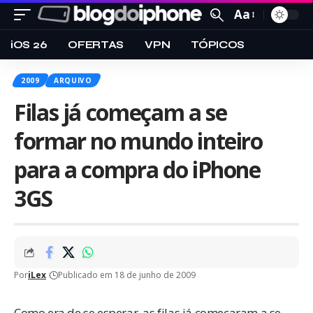
Aa
iOS 26
OFERTAS
VPN
TÓPICOS
2009
ARQUIVO
Filas já começam a se
formar no mundo inteiro
para a compra do iPhone
3GS
Por
iLex
Publicado em 18 de junho de 2009
Como era de se esperar, as filas já começaram a se