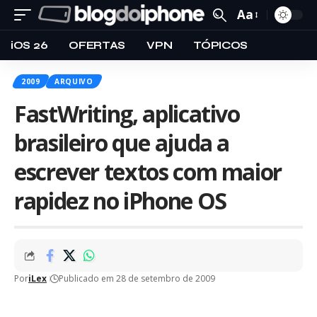
Aa
iOS 26
OFERTAS
VPN
TÓPICOS
2009
ARQUIVO
FastWriting, aplicativo
brasileiro que ajuda a
escrever textos com maior
rapidez no iPhone OS
Por
iLex
Publicado em 28 de setembro de 2009