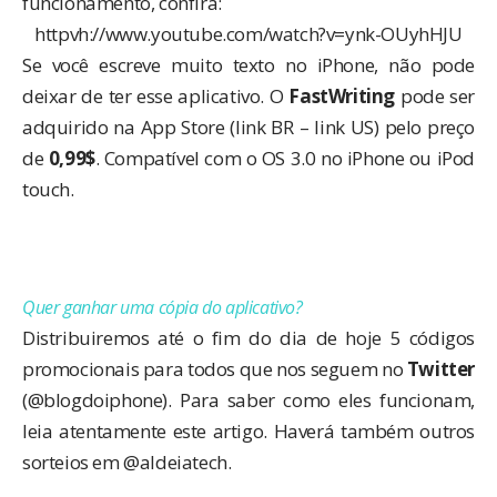
funcionamento, confira:
httpvh://www.youtube.com/watch?v=ynk-OUyhHJU
Se você escreve muito texto no iPhone, não pode
deixar de ter esse aplicativo. O
FastWriting
pode ser
adquirido na App Store (
link BR
–
link US
) pelo preço
de
0,99$
. Compatível com o OS 3.0 no iPhone ou iPod
touch.
Quer ganhar uma cópia do aplicativo?
Distribuiremos até o fim do dia de hoje 5 códigos
promocionais para todos que nos seguem no
Twitter
(
@blogdoiphone
). Para saber como eles funcionam,
leia atentamente
este artigo
. Haverá também outros
sorteios em
@aldeiatech
.