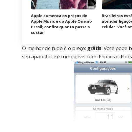
Apple aumenta os preços do
Brasileiros es
Apple Music e do Apple One no
atender ligaçõ
Brasil; confira quanto passa a
celular. Você 
custar
O melhor de tudo é o preço:
grátis
! Você pode 
seu aparelho, e é compatível com iPhones e iPod