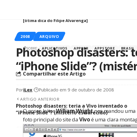
[ótima dica do
Filipe Alvarenga
]
2008
ARQUIVO
Photoshop disasters: t
SOBRE:
APLICATIVOS
APPSBR
APPSTORE
BRASIL
“iPhone Slide”? (mistér
Compartilhar este Artigo
Por
iLex
Publicado em 9 de outubro de 2008
ARTIGO ANTERIOR
Photoshop disasters: teria a Vivo inventado o
O nosso leitor
William Wright
nos mandou uma ob
“iPhone Slide”? (mistério esclarecido)
foto principal do site da
Vivo
é uma clara montag