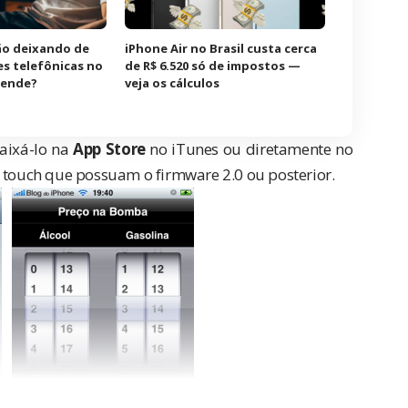
tão deixando de
iPhone Air no Brasil custa cerca
es telefônicas no
de R$ 6.520 só de impostos —
atende?
veja os cálculos
baixá-lo na
App Store
no iTunes ou diretamente no
s touch que possuam o firmware 2.0 ou posterior.