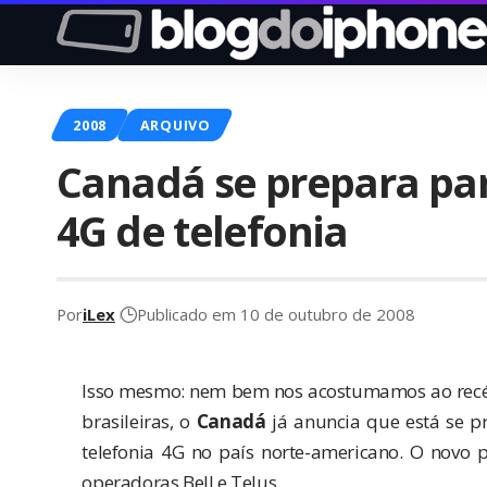
2008
ARQUIVO
Canadá se prepara par
4G de telefonia
Por
iLex
Publicado em 10 de outubro de 2008
Isso mesmo: nem bem nos acostumamos ao re
brasileiras, o
Canadá
já anuncia que está se p
telefonia 4G no país norte-americano. O novo
operadoras
Bell
e
Telus
.