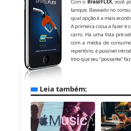
Com o
BrasilFLEX
, você p
tanque. Baseado no consum
qual opção é a mais econôm
A primeira coisa a fazer é 
carro. Há uma lista pré-s
com a média de consumo 
repertório, é possível int
litro que seu “possante” faz
Leia também: