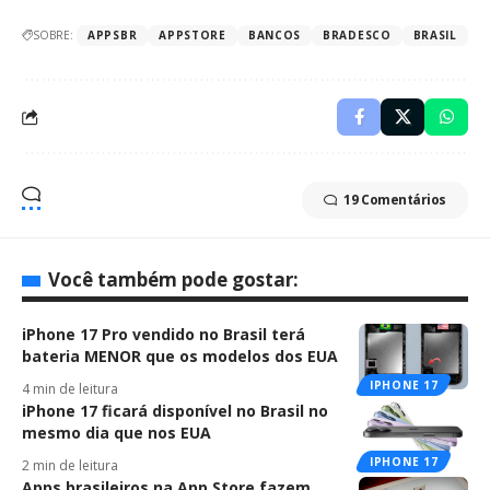
SOBRE:
APPSBR
APPSTORE
BANCOS
BRADESCO
BRASIL
19 Comentários
Você também pode gostar:
iPhone 17 Pro vendido no Brasil terá
bateria MENOR que os modelos dos EUA
IPHONE 17
4 min de leitura
iPhone 17 ficará disponível no Brasil no
mesmo dia que nos EUA
IPHONE 17
2 min de leitura
Apps brasileiros na App Store fazem