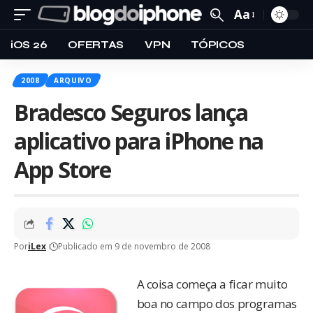
Aa
iOS 26
OFERTAS
VPN
TÓPICOS
2008
ARQUIVO
Bradesco Seguros lança
aplicativo para iPhone na
App Store
Por
iLex
Publicado em 9 de novembro de 2008
A coisa começa a ficar muito
boa no campo dos programas