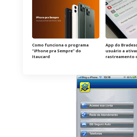
Como funciona o programa
App do Bradesc
“iPhone pra Sempre” do
usuário a ativa
Itaucard
rastreamento 