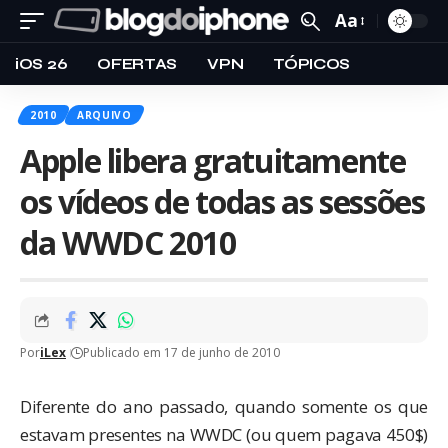
Aa
iOS 26
OFERTAS
VPN
TÓPICOS
2010
ARQUIVO
Apple libera gratuitamente
os vídeos de todas as sessões
da WWDC 2010
Por
iLex
Publicado em 17 de junho de 2010
Diferente do ano passado, quando somente os que
estavam presentes na WWDC (ou quem pagava 450$)