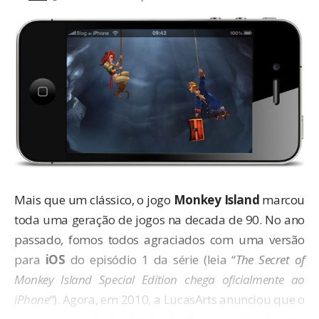
Mais que um clássico, o jogo
Monkey Island
marcou
toda uma geração de jogos na decada de 90. No ano
passado, fomos todos agraciados com uma versão
para
iOS
do episódio 1 da série (leia “
The Secret of
Monkey Island Special Edition chega oficialmente ao
iPhone
“). Agora, em 2010, a LucasArts anunciou que o