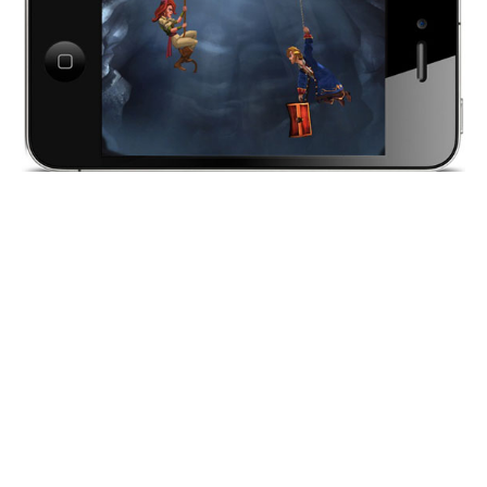
Os gráficos estão todos modernizados, com narração
de voz em todas as cenas. O iPhone será o único
dispositivo móvel a ganhar versão para o Monkey
Island 2, junto com consoles de peso como Xbox 360,
PS3 e Windows. Mais uma comprovação do destaque
que o celular da Apple está tendo no mundo dos
jogos.
Leia também: