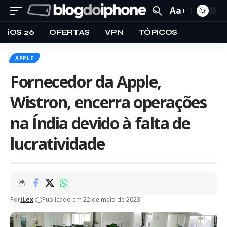
Aa
iOS 26
OFERTAS
VPN
TÓPICOS
APPLE
Fornecedor da Apple,
Wistron, encerra operações
na Índia devido à falta de
lucratividade
Por
iLex
Publicado em 22 de maio de 2023