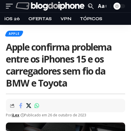
Aa
iOS 26
OFERTAS
VPN
TÓPICOS
APPLE
Apple confirma problema
entre os iPhones 15 e os
carregadores sem fio da
BMW e Toyota
Por
iLex
Publicado em 26 de outubro de 2023