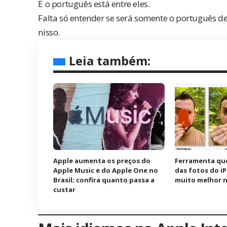
E o português está entre eles.
Falta só entender se será somente o português de
nisso.
Leia também:
Apple aumenta os preços do
Ferramenta qu
Apple Music e do Apple One no
das fotos do i
Brasil; confira quanto passa a
muito melhor n
custar