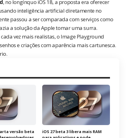
nd
, no longínquo iOS 18, a proposta era oferecer
sando inteligência artificial diretamente no
ente passou a ser comparada com serviços como
azia a solução da Apple tomar uma surra.
cada vez mais realistas, o Image Playground
esenhos e criações com aparência mais cartunesca.
rio.
uarta versão beta
iOS 27 beta 3 libera mais RAM
 desenvolvedores
para aplicativos e pode