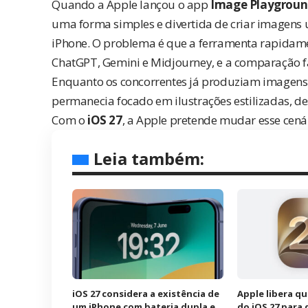
Quando a Apple lançou o app
Image Playgrou
uma forma simples e divertida de criar imagens u
iPhone. O problema é que a ferramenta rapidam
ChatGPT, Gemini e Midjourney, e a comparação f
Enquanto os concorrentes já produziam imagens 
permanecia focado em ilustrações estilizadas, d
Com o
iOS 27
, a Apple pretende mudar esse cená
Leia também:
iOS 27 considera a existência de
Apple libera q
um iPhone com bateria dupla e
do iOS 27 para