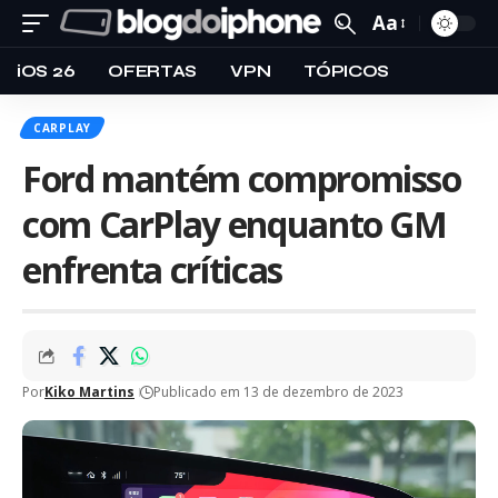
Aa
iOS 26
OFERTAS
VPN
TÓPICOS
CARPLAY
Ford mantém compromisso
com CarPlay enquanto GM
enfrenta críticas
Por
Kiko Martins
Publicado em 13 de dezembro de 2023