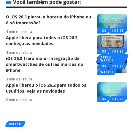
Você também pode gostar:
O iOS 26.3 piorou a bateria do iPhone ou
é só impressão?
IOS
IOS 26
4 min de leitura
Apple libera para todos o iOS 26.3,
conheça as novidades
IOS
IOS 26
4 min de leitura
APPLE
iOS 26.3 trará maior integração de
WATCH
smartwatches de outras marcas no
IOS
IOS 26
iPhone
WATCH
3 min de leitura
Apple liberou o iOS 26.2 para todos os
usuários, veja as novidades
IOS
IOS 26
6 min de leitura
WATCH