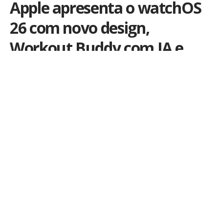
Apple apresenta o watchOS
26 com novo design,
Workout Buddy com IA e
mais novidades
Atualização traz interface Liquid Glass, tradução em
tempo real no pulso, novos gestos e sugestões
inteligentes com base no contexto do usuário
Por
iLex
Publicado em 9 de junho de 2025