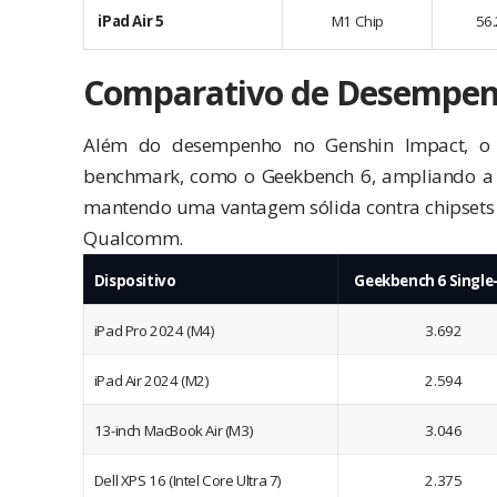
iPad Air 5
M1 Chip
56.
Comparativo de Desempe
Além do desempenho no Genshin Impact, o
benchmark, como o Geekbench 6, ampliando a d
mantendo uma vantagem sólida contra chipsets 
Qualcomm.
Dispositivo
Geekbench 6 Single
iPad Pro 2024 (M4)
3.692
iPad Air 2024 (M2)
2.594
13-inch MacBook Air (M3)
3.046
Dell XPS 16 (Intel Core Ultra 7)
2.375