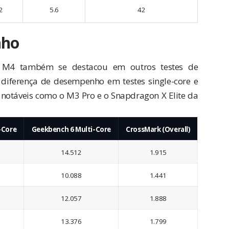
2
5.6
42
nho
 M4 também se destacou em outros testes de
iferença de desempenho em testes single-core e
notáveis como o M3 Pro e o Snapdragon X Elite da
-Core
Geekbench 6 Multi-Core
CrossMark (Overall)
14.512
1.915
10.088
1.441
12.057
1.888
13.376
1.799