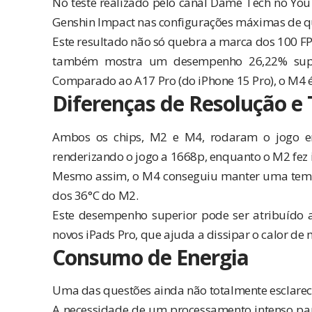
No teste realizado pelo canal
Dame Tech
no YouT
Genshin Impact nas configurações máximas de qu
Este resultado não só quebra a marca dos 100 FP
também mostra um desempenho 26,22% superi
Comparado ao A17 Pro (do iPhone 15 Pro), o M4 
Diferenças de Resolução e
Ambos os chips, M2 e M4, rodaram o jogo em
renderizando o jogo a 1668p, enquanto o M2 fez 
Mesmo assim, o M4 conseguiu manter uma tempe
dos 36°C do M2.
Este desempenho superior pode ser atribuído a
novos iPads Pro, que ajuda a dissipar o calor de 
Consumo de Energia
Uma das questões ainda não totalmente esclarec
A necessidade de um processamento intenso pa