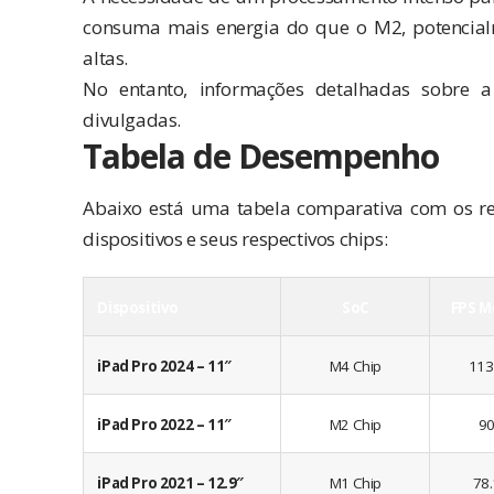
consuma mais energia do que o M2, potencial
altas.
No entanto, informações detalhadas sobre a
divulgadas.
Tabela de Desempenho
Abaixo está uma tabela comparativa com os re
dispositivos e seus respectivos chips:
Dispositivo
SoC
FPS M
iPad Pro 2024 – 11″
M4 Chip
113
iPad Pro 2022 – 11″
M2 Chip
9
iPad Pro 2021 – 12.9″
M1 Chip
78.