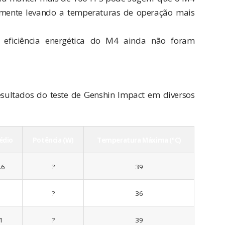
mente levando a temperaturas de operação mais
 eficiência energética do M4 ainda não foram
sultados do teste de Genshin Impact em diversos
édio
Potência (W)
Temperatura Máxima (ºC)
.6
?
39
0
?
36
1
?
39