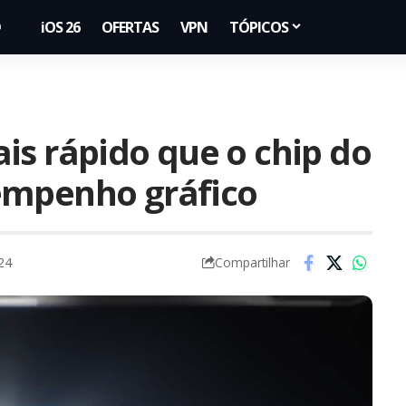
iOS 26
OFERTAS
VPN
TÓPICOS
is rápido que o chip do
empenho gráfico
24
Compartilhar