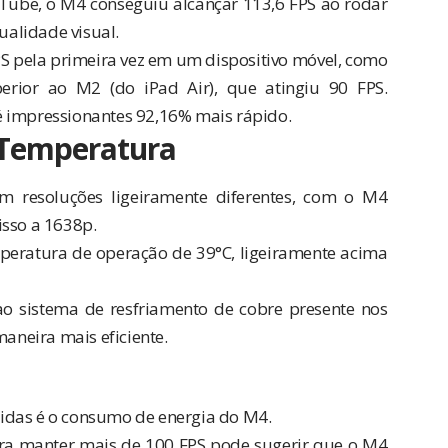
ube, o M4 conseguiu alcançar 113,6 FPS ao rodar
alidade visual.
S pela primeira vez em um dispositivo móvel, como
or ao M2 (do iPad Air), que atingiu 90 FPS.
é impressionantes 92,16% mais rápido.
 Temperatura
 resoluções ligeiramente diferentes, com o M4
isso a 1638p.
ratura de operação de 39°C, ligeiramente acima
o sistema de resfriamento de cobre presente nos
maneira mais eficiente.
idas é o consumo de energia do M4.
ra manter mais de 100 FPS pode sugerir que o M4