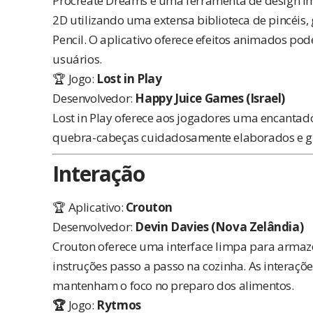
Procreate Dreams é uma ferramenta de design i
2D utilizando uma extensa biblioteca de pincéis
Pencil. O aplicativo oferece efeitos animados pod
usuários.
🏆 Jogo:
Lost in Play
Desenvolvedor:
Happy Juice Games (Israel)
Lost in Play oferece aos jogadores uma encantad
quebra-cabeças cuidadosamente elaborados e g
Interação
🏆 Aplicativo:
Crouton
Desenvolvedor:
Devin Davies (Nova Zelândia)
Crouton oferece uma interface limpa para armazen
instruções passo a passo na cozinha. As interaçõe
mantenham o foco no preparo dos alimentos.
🏆
Jogo:
Rytmos