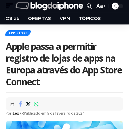
Aa
iOS 26
OFERTAS
VPN
TÓPICOS
APP STORE
Apple passa a permitir
registro de lojas de apps na
Europa através do App Store
Connect
Por
iLex
Publicado em 9 de fevereiro de 2024