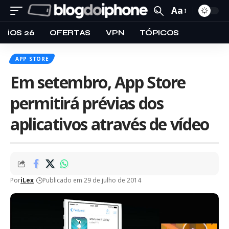
Aa
iOS 26
OFERTAS
VPN
TÓPICOS
APP STORE
Em setembro, App Store
permitirá prévias dos
aplicativos através de vídeo
Por
iLex
Publicado em 29 de julho de 2014