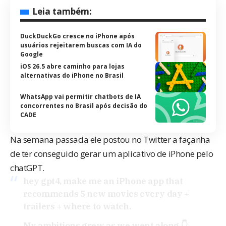
Leia também:
DuckDuckGo cresce no iPhone após
usuários rejeitarem buscas com IA do
Google
iOS 26.5 abre caminho para lojas
alternativas do iPhone no Brasil
WhatsApp vai permitir chatbots de IA
concorrentes no Brasil após decisão do
CADE
Na semana passada
ele postou no Twitter
a façanha
de ter conseguido gerar um aplicativo de iPhone pelo
chatGPT.
hey gpt4, make me an iPhone app that
recommends 5 new movies every day +
trailers + where to watch.
My ambitions grew as we went along 👇