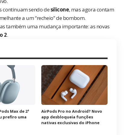
ivo.
las continuam sendo de
silicone
, mas agora contam
emelhante a um “recheio” de bombom.
 mas também uma mudança importante: as novas
o 2
.
rPods Max de 2ª
AirPods Pro no Android? Novo
u prefiro uma
app desbloqueia funções
nativas exclusivas do iPhone