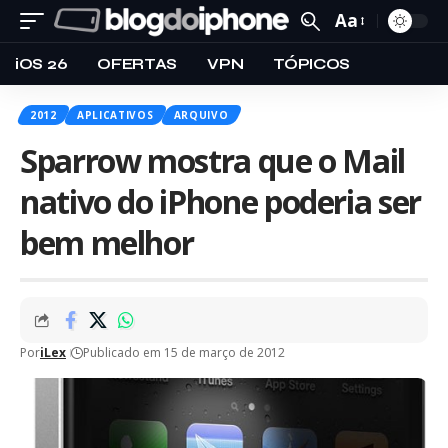
Aa
iOS 26
OFERTAS
VPN
TÓPICOS
2012
APLICATIVOS
ARQUIVO
Sparrow mostra que o Mail
nativo do iPhone poderia ser
bem melhor
Por
iLex
Publicado em 15 de março de 2012