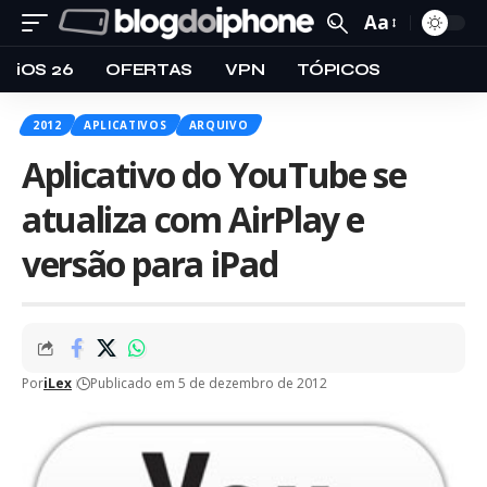
Aa
iOS 26
OFERTAS
VPN
TÓPICOS
2012
APLICATIVOS
ARQUIVO
Aplicativo do YouTube se
atualiza com AirPlay e
versão para iPad
Por
iLex
Publicado em 5 de dezembro de 2012