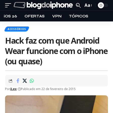
Aa
iOS 26
OFERTAS
VPN
TÓPICOS
ACESSÓRIOS
Hack faz com que Android
Wear funcione com o iPhone
(ou quase)
Por
iLex
Publicado em 22 de fevereiro de 2015