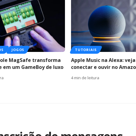
OS
JOGOS
TUTORIAIS
role MagSafe transforma
Apple Music na Alexa: vej
ne em um GameBoy de luxo
conectar e ouvir no Amazo
ura
4 min de leitura
anscrição de mensagens