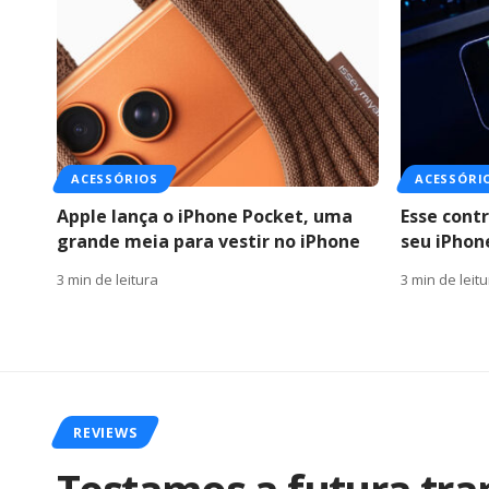
ACESSÓRIOS
ACESSÓRI
Apple lança o iPhone Pocket, uma
Esse cont
grande meia para vestir no iPhone
seu iPho
3 min de leitura
3 min de leit
REVIEWS
Testamos a futura tr