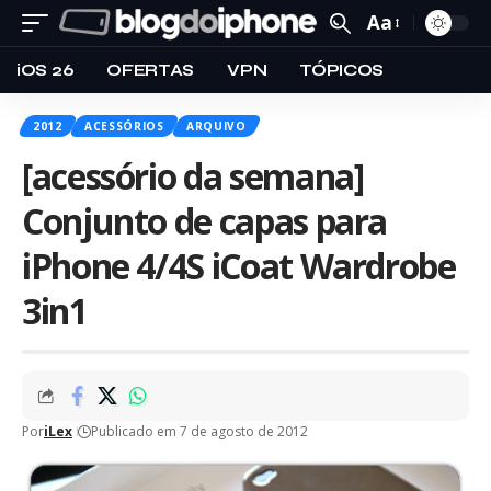
Aa
iOS 26
OFERTAS
VPN
TÓPICOS
2012
ACESSÓRIOS
ARQUIVO
[acessório da semana]
Conjunto de capas para
iPhone 4/4S iCoat Wardrobe
3in1
Por
iLex
Publicado em 7 de agosto de 2012