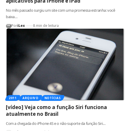
aplicativos para iPhone e iPad
No mês passado surgiu um site com uma promessa estranha: você
baixa…
Por
iLex
8 min de leitura
2011
ARQUIVO
NOTÍCIAS
[vídeo] Veja como a função Siri funciona
atualmente no Brasil
Com a chegada do iPhone 4S e o não-suporte da função Siri…