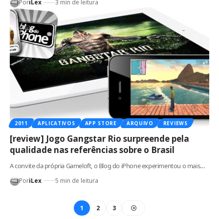
Por
iLex
3 min de leitura
2011
APLICATIVOS
APP STORE
ARQUIVO
REVIEWS
[review] Jogo Gangstar Rio surpreende pela
qualidade nas referências sobre o Brasil
A convite da própria Gameloft, o Blog do iPhone experimentou o mais…
Por
iLex
5 min de leitura
1
2
3