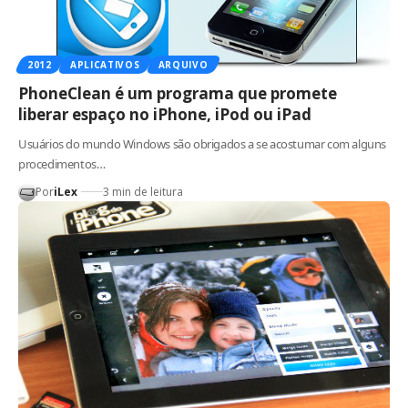
2012
APLICATIVOS
ARQUIVO
PhoneClean é um programa que promete
liberar espaço no iPhone, iPod ou iPad
Usuários do mundo Windows são obrigados a se acostumar com alguns
procedimentos…
Por
iLex
3 min de leitura