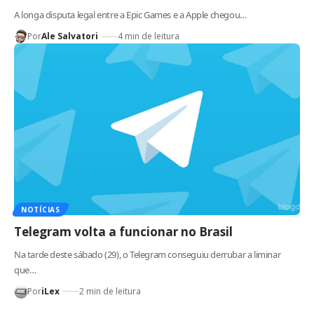
A longa disputa legal entre a Epic Games e a Apple chegou…
Por
Ale Salvatori
4 min de leitura
NOTÍCIAS
Telegram volta a funcionar no Brasil
Na tarde deste sábado (29), o Telegram conseguiu derrubar a liminar
que…
Por
iLex
2 min de leitura