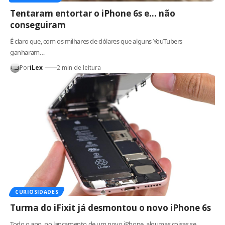
Tentaram entortar o iPhone 6s e… não
conseguiram
É claro que, com os milhares de dólares que alguns YouTubers
ganharam…
Por
iLex
2 min de leitura
CURIOSIDADES
Turma do iFixit já desmontou o novo iPhone 6s
Todo o ano, no lançamento de um novo iPhone, algumas coisas se…