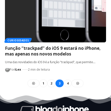
CURIOSIDADES
Função “trackpad” do iOS 9 estará no iPhone,
mas apenas nos novos modelos
Uma das novidades do iOS 9 é a função "trackpad", que permite…
Por
iLex
2 min de leitura
1
2
3
4