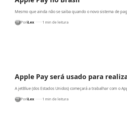
Mesmo que ainda não se saiba quando o novo sistema de p
Por
iLex
1 min de leitura
Apple Pay será usado para reali
A jetBlue (dos Estados Unidos) começará a trabalhar com o Ap
Por
iLex
1 min de leitura