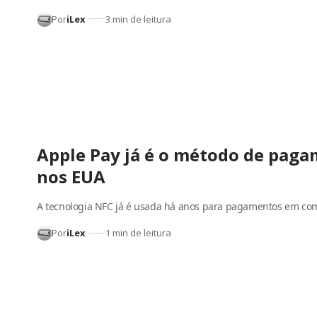
Por
iLex
3 min de leitura
Apple Pay já é o método de paga
nos EUA
A tecnologia NFC já é usada há anos para pagamentos em co
Por
iLex
1 min de leitura