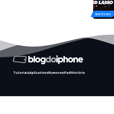
NOTÍCIAS
Tutoriais
Aplicativos
Rumores
iPad
História