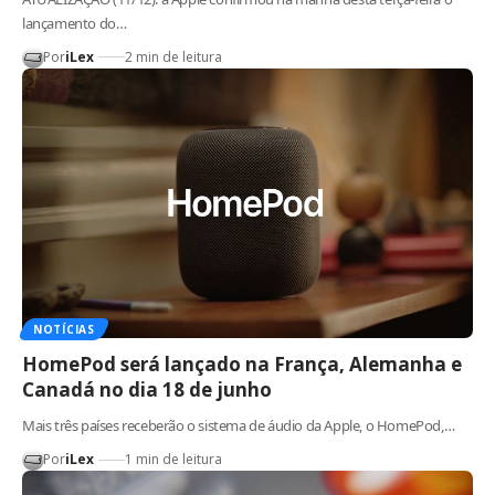
lançamento do…
Por
iLex
2 min de leitura
NOTÍCIAS
HomePod será lançado na França, Alemanha e
Canadá no dia 18 de junho
Mais três países receberão o sistema de áudio da Apple, o HomePod,…
Por
iLex
1 min de leitura