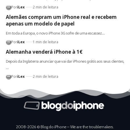
Por
iLex
2 min de leitura
Alemães compram um iPhone real e recebem
apenas um modelo de papel
Em toda a Europa, o novo iPhone 3G sofre de uma escassez…
Por
iLex
1 min de leitura
Alemanha venderá iPhone à 1€
Depois da Inglaterra anunciar que vai dar iPhones grátis aos seus clientes,
…
Por
iLex
2 min de leitura
2008-2026 © Blog do iPhone – We are the troublemakers.