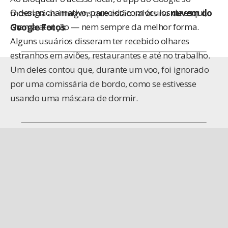
O design chamativo, parecido com óculos de esqui,
mostrará as imagens que estão salvas na
nuvem do
chama atenção — nem sempre da melhor forma.
Google Fotos
.
Alguns usuários disseram ter recebido olhares
estranhos em aviões, restaurantes e até no trabalho.
Um deles contou que, durante um voo, foi ignorado
por uma comissária de bordo, como se estivesse
usando uma máscara de dormir.