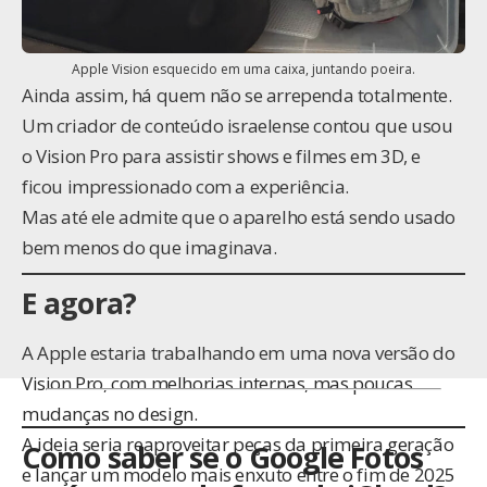
Apple Vision esquecido em uma caixa, juntando poeira.
Ainda assim, há quem não se arrependa totalmente.
Um criador de conteúdo israelense contou que usou
o Vision Pro para assistir shows e filmes em 3D, e
ficou impressionado com a experiência.
Mas até ele admite que o aparelho está sendo usado
bem menos do que imaginava.
E agora?
A Apple estaria trabalhando em uma nova versão do
Vision Pro, com melhorias internas, mas poucas
mudanças no design.
A ideia seria reaproveitar peças da primeira geração
Como saber se o Google Fotos
e lançar um modelo mais enxuto entre o fim de 2025