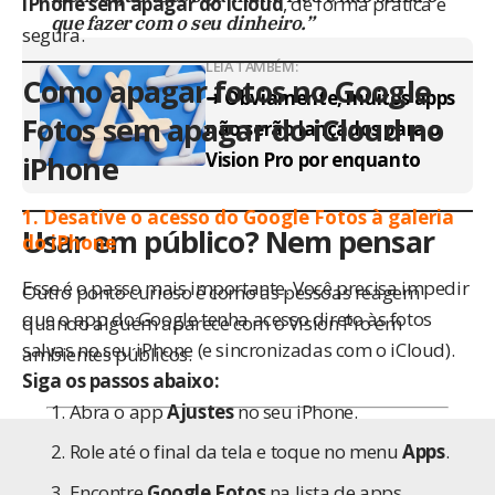
iPhone sem apagar do iCloud
, de forma prática e
que fazer com o seu dinheiro.”
segura.
LEIA TAMBÉM:
Como apagar fotos no Google
➜ Obviamente, muitos apps
Fotos sem apagar do iCloud no
não serão lançados para o
Vision Pro por enquanto
iPhone
1. Desative o acesso do Google Fotos à galeria
Usar em público? Nem pensar
do iPhone
Esse é o passo mais importante. Você precisa impedir
Outro ponto curioso é como as pessoas reagem
que o app do Google tenha acesso direto às fotos
quando alguém aparece com o Vision Pro em
salvas no seu iPhone (e sincronizadas com o iCloud).
ambientes públicos.
Siga os passos abaixo:
Abra o app
Ajustes
no seu iPhone.
Role até o final da tela e toque no menu
Apps
.
Encontre
Google Fotos
na lista de apps.