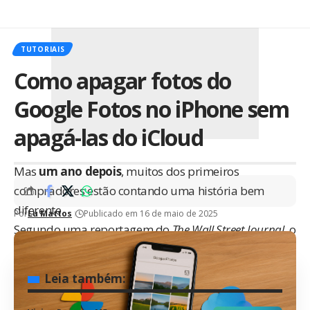
TUTORIAIS
Como apagar fotos do
Google Fotos no iPhone sem
apagá-las do iCloud
Mas
um ano depois
, muitos dos primeiros
compradores estão contando uma história bem
diferente.
Por
Lu Mattos
Publicado em 16 de maio de 2025
Segundo uma reportagem do
The Wall Street Journal
, o
entusiasmo inicial deu lugar à
frustração
.
Leia também: