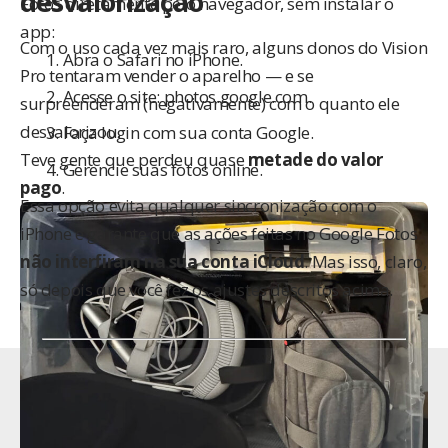
desvalorização
Fotos diretamente pelo navegador, sem instalar o
app:
Com o uso cada vez mais raro, alguns donos do Vision
Abra o Safari no iPhone.
Pro tentaram vender o aparelho — e se
Acesse o site:
photos.google.com
.
surpreenderam (negativamente) com o quanto ele
desvalorizou.
Faça login com sua conta Google.
Teve gente que perdeu quase
metade do valor
Gerencie suas fotos online.
pago
.
Essa opção evita qualquer sincronização com o
iPhone e garante que as ações feitas no Google Fotos
não interfiram na sua conta iCloud
. Mas isso, claro,
só depois que você fez os ajustes descritos acima.