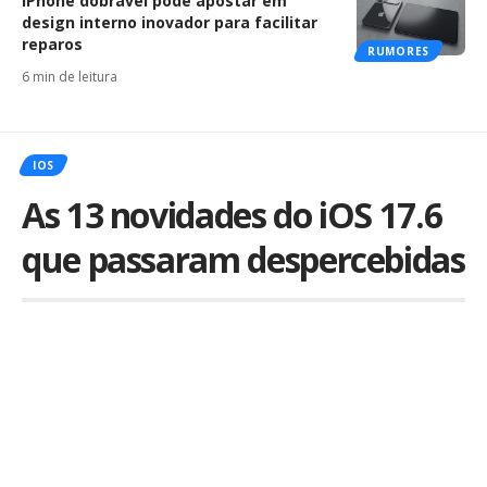
iPhone dobrável pode apostar em
design interno inovador para facilitar
reparos
RUMORES
6 min de leitura
IOS
As 13 novidades do iOS 17.6
que passaram despercebidas
Por
Kiko Martins
Publicado em 30 de julho de 2024