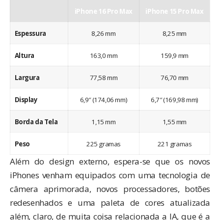
iPhone 16 Pro Max
iPhone 15 Pro Max
Espessura
8,26 mm
8,25 mm
Altura
163,0 mm
159,9 mm
Largura
77,58 mm
76,70 mm
Display
6,9″ (174,06 mm)
6,7″ (169,98 mm)
Borda da Tela
1,15 mm
1,55 mm
Peso
225 gramas
221 gramas
Além do design externo, espera-se que os novos
iPhones venham equipados com uma tecnologia de
câmera aprimorada, novos processadores, botões
redesenhados e uma paleta de cores atualizada
além, claro, de muita coisa relacionada a IA, que é a