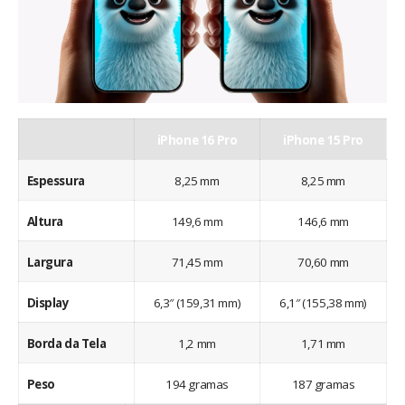
iPhone 16 Pro
iPhone 15 Pro
Espessura
8,25 mm
8,25 mm
Altura
149,6 mm
146,6 mm
Largura
71,45 mm
70,60 mm
Display
6,3″ (159,31 mm)
6,1″ (155,38 mm)
Borda da Tela
1,2 mm
1,71 mm
Peso
194 gramas
187 gramas