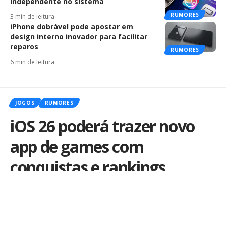
independente no sistema
RUMORES
3 min de leitura
iPhone dobrável pode apostar em
design interno inovador para facilitar
reparos
RUMORES
6 min de leitura
JOGOS
RUMORES
iOS 26 poderá trazer novo
app de games com
conquistas e rankings
integrados, diz rumor