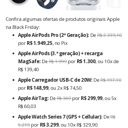
Confira algumas ofertas de produtos originais Apple
na Black Friday:
Apple AirPods Pro (2ª Geração):
De
R$ 2.339,10
por
R$ 1.949,25
, no Pix
Apple AirPods (3.ª geração) + recarga
MagSafe:
De
R$ 1.999
por
R$ 1.300
, ou 10x de
R$ 139,40
Apple Carregador USB-C de 20W:
De
R$ 197,10
por
R$ 148,99
, ou 2x R$ 74,50
Apple AirTag:
De
R$ 369
por
R$ 299,99
, ou 5x
R$ 60,03
Apple Watch Series 7 (GPS + Cellular):
De
R$
5.219
por
R$ 3.299
, ou 10x R$ 329,90