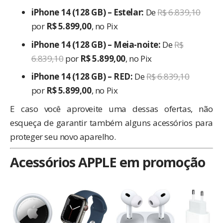
iPhone 14 (128 GB) – Estelar:
De
R$ 6.839,10
por
R$ 5.899,00
, no Pix
iPhone 14 (128 GB) – Meia-noite:
De
R$
6.839,10
por
R$ 5.899,00
, no Pix
iPhone 14 (128 GB) – RED:
De
R$ 6.839,10
por
R$ 5.899,00
, no Pix
E caso você aproveite uma dessas ofertas, não
esqueça de garantir também alguns acessórios para
proteger seu novo aparelho.
Acessórios APPLE em promoção