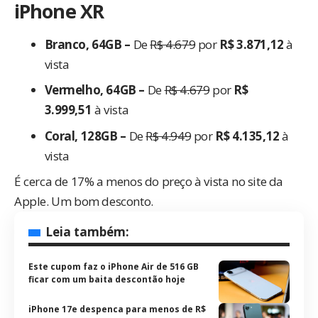
iPhone XR
Branco, 64GB –
De
R$ 4.679
por
R$ 3.871,12
à
vista
Vermelho, 64GB –
De
R$ 4.679
por
R$
3.999,51
à vista
Coral, 128GB –
De
R$ 4.949
por
R$ 4.135,12
à
vista
É cerca de 17% a menos do preço à vista no site da
Apple. Um bom desconto.
Leia também:
Este cupom faz o iPhone Air de 516 GB
ficar com um baita descontão hoje
iPhone 17e despenca para menos de R$