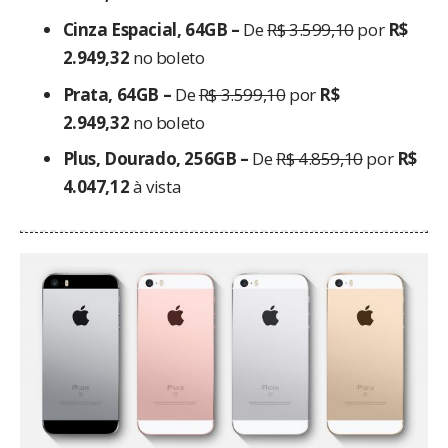
Cinza Espacial, 64GB –
De
R$ 3.599,10
por
R$
2.949,32
no boleto
Prata, 64GB –
De
R$ 3.599,10
por
R$
2.949,32
no boleto
Plus, Dourado, 256GB –
De
R$ 4.859,10
por
R$
4.047,12
à vista