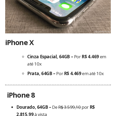
iPhone X
Cinza Espacial, 64GB –
Por
R$ 4.469
em
até 10x
Prata, 64GB –
Por
R$ 4.469
em até 10x
.
iPhone 8
Dourado, 64GB –
De
R$ 3.599,10
por
R$
2.815,99
à vista