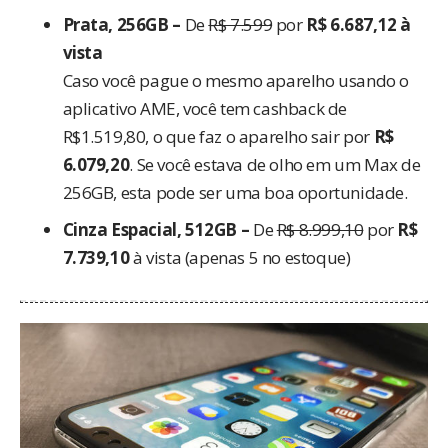
Prata, 256GB –
De
R$ 7.599
por
R$ 6.687,12
à
vista
Caso você pague o mesmo aparelho usando o
aplicativo AME, você tem cashback de
R$1.519,80, o que faz o aparelho sair por
R$
6.079,20
. Se você estava de olho em um Max de
256GB, esta pode ser uma boa oportunidade.
Cinza Espacial, 512GB –
De
R$ 8.999,10
por
R$
7.739,10
à vista
(apenas 5 no estoque)