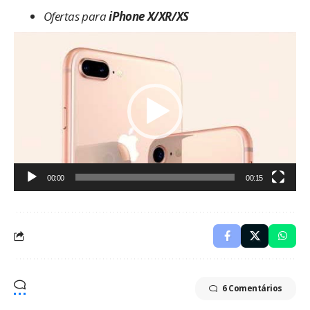
Ofertas para
iPhone X/XR/XS
Tocador
de
vídeo
00:00
00:15
6 Comentários