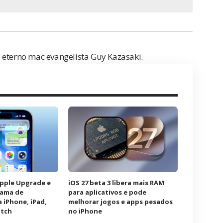
o eterno mac evangelista Guy Kazasaki.
Apple Upgrade e
iOS 27 beta 3 libera mais RAM
rama de
para aplicativos e pode
 iPhone, iPad,
melhorar jogos e apps pesados
atch
no iPhone